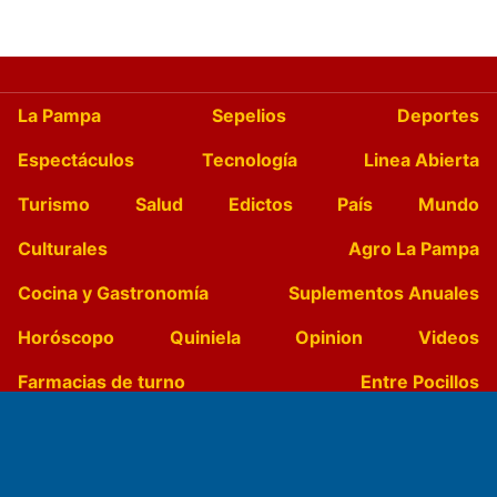
La Pampa
Sepelios
Deportes
Espectáculos
Tecnología
Linea Abierta
Turismo
Salud
Edictos
País
Mundo
Culturales
Agro La Pampa
Cocina y Gastronomía
Suplementos Anuales
Horóscopo
Quiniela
Opinion
Videos
Farmacias de turno
Entre Pocillos
Transmisiones en vivo
El Diario de Papel en DIGITAL