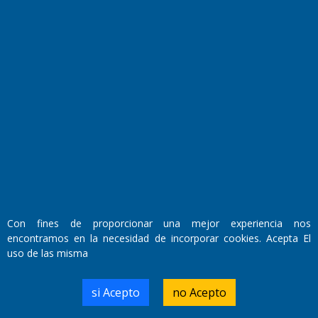
Fundado por el
Doctor Antonio Nemesio
Primera edición: Domingo 3 de Mayo de 1992
Con fines de proporcionar una mejor experiencia nos
Miembro de ADIRA,ADEPA y CPPAL
Propietario: El Diario SRL
encontramos en la necesidad de incorporar cookies. Acepta El
Director Periodístico:
uso de las misma
Walter René Goñi
si Acepto
no Acepto
Domicilio Legal: José Ingenieros 855,