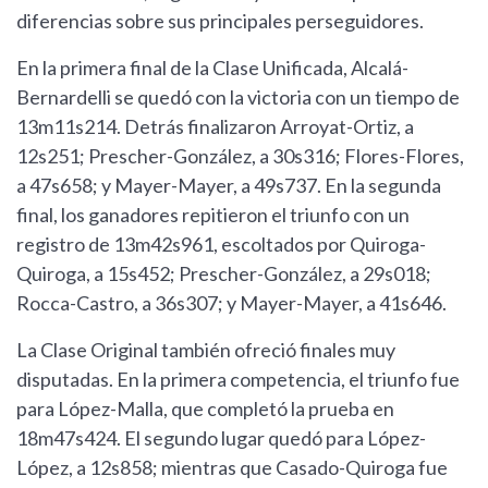
diferencias sobre sus principales perseguidores.
En la primera final de la Clase Unificada, Alcalá-
Bernardelli se quedó con la victoria con un tiempo de
13m11s214. Detrás finalizaron Arroyat-Ortiz, a
12s251; Prescher-González, a 30s316; Flores-Flores,
a 47s658; y Mayer-Mayer, a 49s737. En la segunda
final, los ganadores repitieron el triunfo con un
registro de 13m42s961, escoltados por Quiroga-
Quiroga, a 15s452; Prescher-González, a 29s018;
Rocca-Castro, a 36s307; y Mayer-Mayer, a 41s646.
La Clase Original también ofreció finales muy
disputadas. En la primera competencia, el triunfo fue
para López-Malla, que completó la prueba en
18m47s424. El segundo lugar quedó para López-
López, a 12s858; mientras que Casado-Quiroga fue