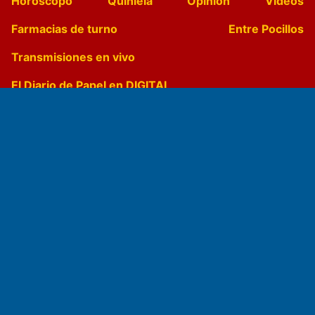
Horóscopo
Quiniela
Opinion
Videos
Farmacias de turno
Entre Pocillos
Transmisiones en vivo
El Diario de Papel en DIGITAL
Fundado por el
Doctor Antonio Nemesio
Primera edición: Domingo 3 de Mayo de 1992