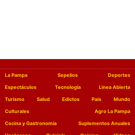
La Pampa
Sepelios
Deportes
Espectáculos
Tecnología
Linea Abierta
Turismo
Salud
Edictos
País
Mundo
Culturales
Agro La Pampa
Cocina y Gastronomía
Suplementos Anuales