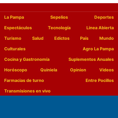
La Pampa
Sepelios
Deportes
Espectáculos
Tecnología
Linea Abierta
Turismo
Salud
Edictos
País
Mundo
Culturales
Agro La Pampa
Cocina y Gastronomía
Suplementos Anuales
Horóscopo
Quiniela
Opinion
Videos
Farmacias de turno
Entre Pocillos
Transmisiones en vivo
El Diario de Papel en DIGITAL