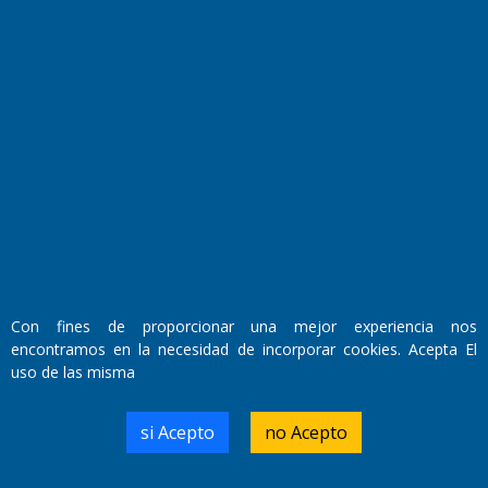
Fundado por el
Doctor Antonio Nemesio
Primera edición: Domingo 3 de Mayo de 1992
Miembro de ADIRA,ADEPA y CPPAL
Propietario: El Diario SRL
Con fines de proporcionar una mejor experiencia nos
Director Periodístico:
encontramos en la necesidad de incorporar cookies. Acepta El
Walter René Goñi
uso de las misma
si Acepto
no Acepto
Domicilio Legal: José Ingenieros 855,
Santa Rosa, La Pampa.
Número de Registro DNDA: