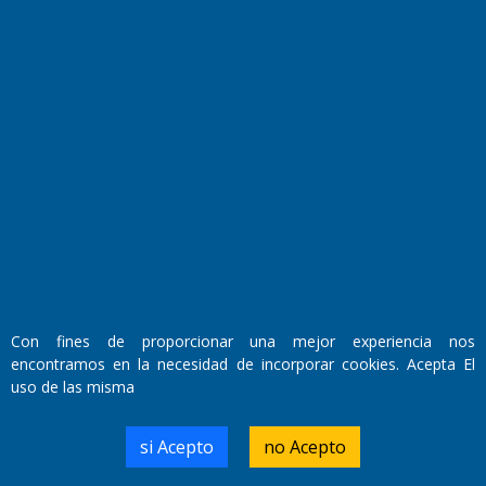
Fundado por el
Doctor Antonio Nemesio
Primera edición: Domingo 3 de Mayo de 1992
Miembro de ADIRA,ADEPA y CPPAL
Propietario: El Diario SRL
Director Periodístico:
Con fines de proporcionar una mejor experiencia nos
Walter René Goñi
encontramos en la necesidad de incorporar cookies. Acepta El
uso de las misma
Domicilio Legal: José Ingenieros 855,
si Acepto
no Acepto
Santa Rosa, La Pampa.
Número de Registro DNDA: