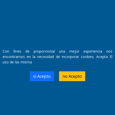
Fundado por el
Doctor Antonio Nemesio
Primera edición: Domingo 3 de Mayo de 1992
Miembro de ADIRA,ADEPA y CPPAL
Propietario: El Diario SRL
Director Periodístico:
Walter René Goñi
Con fines de proporcionar una mejor experiencia nos
encontramos en la necesidad de incorporar cookies. Acepta El
uso de las misma
Domicilio Legal: José Ingenieros 855,
Santa Rosa, La Pampa.
Número de Registro DNDA:
si Acepto
no Acepto
RL-2019-55551274-APN-DNDA#MJ
Edición #
7256
Fecha de Edición:
04/09/20
Fecha de Inicio: 19/10/2000
Director General de Contenidos: