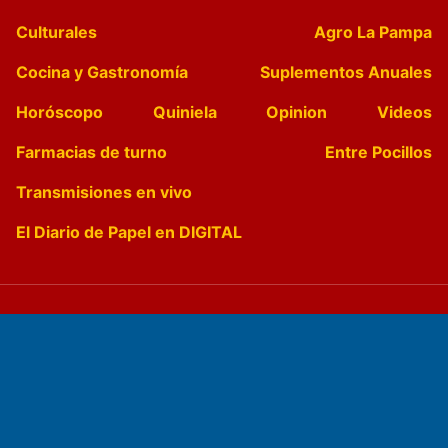
Culturales
Agro La Pampa
Cocina y Gastronomía
Suplementos Anuales
Horóscopo
Quiniela
Opinion
Videos
Farmacias de turno
Entre Pocillos
Transmisiones en vivo
El Diario de Papel en DIGITAL