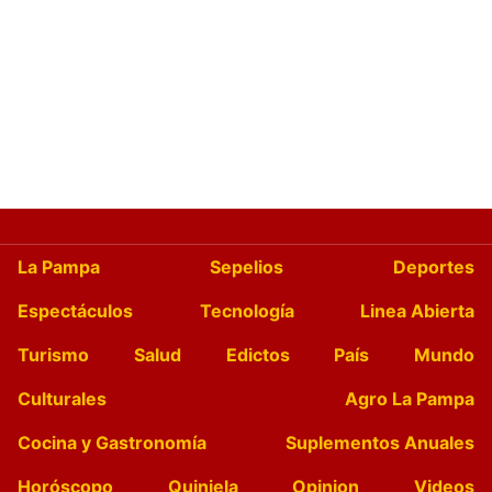
La Pampa
Sepelios
Deportes
Espectáculos
Tecnología
Linea Abierta
Turismo
Salud
Edictos
País
Mundo
Culturales
Agro La Pampa
Cocina y Gastronomía
Suplementos Anuales
Horóscopo
Quiniela
Opinion
Videos