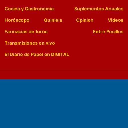
Cocina y Gastronomía
Suplementos Anuales
Horóscopo
Quiniela
Opinion
Videos
Farmacias de turno
Entre Pocillos
Transmisiones en vivo
El Diario de Papel en DIGITAL