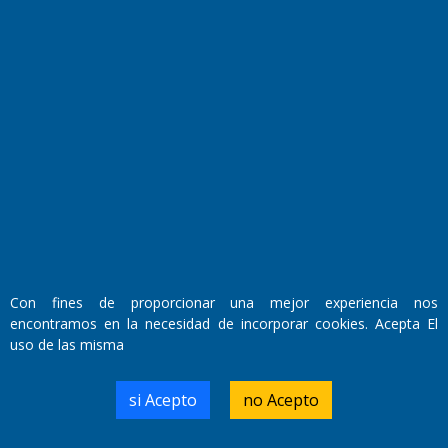
El Diario de Papel en DIGITAL
Con fines de proporcionar una mejor experiencia nos
encontramos en la necesidad de incorporar cookies. Acepta El
Fundado por el
Doctor Antonio Nemesio
uso de las misma
Primera edición: Domingo 3 de Mayo de 1992
Miembro de ADIRA,ADEPA y CPPAL
Propietario: El Diario SRL
si Acepto
no Acepto
Director Periodístico:
Walter René Goñi