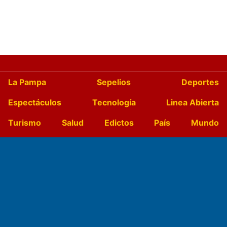
La Pampa
Sepelios
Deportes
Espectáculos
Tecnología
Linea Abierta
Turismo
Salud
Edictos
País
Mundo
Culturales
Agro La Pampa
Cocina y Gastronomía
Suplementos Anuales
Horóscopo
Quiniela
Opinion
Videos
Farmacias de turno
Entre Pocillos
Transmisiones en vivo