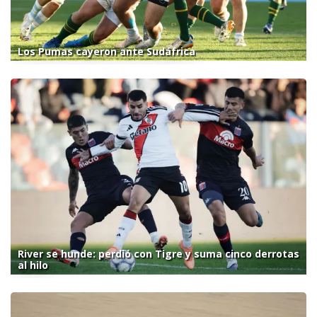
Los Pumas cayeron ante Sudáfrica
River se hunde: perdió con Tigre y suma cinco derrotas
al hilo