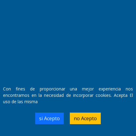
Fundado por el
Doctor Antonio Nemesio
Primera edición: Domingo 3 de Mayo de 1992
Miembro de ADIRA,ADEPA y CPPAL
Propietario: El Diario SRL
Director Periodístico:
Walter René Goñi
Con fines de proporcionar una mejor experiencia nos
encontramos en la necesidad de incorporar cookies. Acepta El
uso de las misma
Domicilio Legal: José Ingenieros 855,
Santa Rosa, La Pampa.
Número de Registro DNDA:
si Acepto
no Acepto
RL-2019-55551274-APN-DNDA#MJ
Edición #
7256
Fecha de Edición:
04/09/20