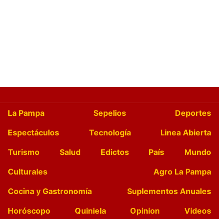
La Pampa
Sepelios
Deportes
Espectáculos
Tecnología
Linea Abierta
Turismo
Salud
Edictos
País
Mundo
Culturales
Agro La Pampa
Cocina y Gastronomía
Suplementos Anuales
Horóscopo
Quiniela
Opinion
Videos