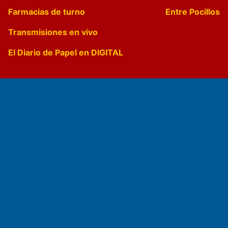
Farmacias de turno
Entre Pocillos
Transmisiones en vivo
El Diario de Papel en DIGITAL
Fundado por el
Doctor Antonio Nemesio
Primera edición: Domingo 3 de Mayo de 1992
Miembro de ADIRA,ADEPA y CPPAL