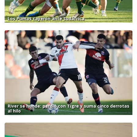
Los Pumas cayeron ante Sudáfrica
River se hunde: perdió con Tigre y suma cinco derrotas
al hilo