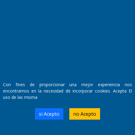
Fundado por el
Doctor Antonio Nemesio
Primera edición: Domingo 3 de Mayo de 1992
Miembro de ADIRA,ADEPA y CPPAL
Propietario: El Diario SRL
Director Periodístico:
Walter René Goñi
Con fines de proporcionar una mejor experiencia nos
encontramos en la necesidad de incorporar cookies. Acepta El
uso de las misma
Domicilio Legal: José Ingenieros 855,
Santa Rosa, La Pampa.
Número de Registro DNDA:
si Acepto
no Acepto
RL-2019-55551274-APN-DNDA#MJ
Edición #
7256
Fecha de Edición:
04/09/20