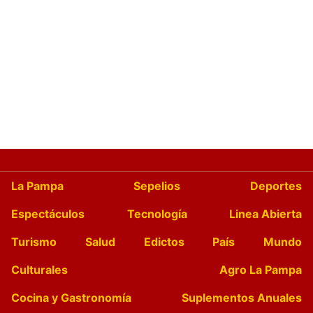
La Pampa
Sepelios
Deportes
Espectáculos
Tecnología
Linea Abierta
Turismo
Salud
Edictos
País
Mundo
Culturales
Agro La Pampa
Cocina y Gastronomía
Suplementos Anuales