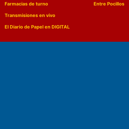
Farmacias de turno
Entre Pocillos
Transmisiones en vivo
El Diario de Papel en DIGITAL
Fundado por el
Doctor Antonio Nemesio
Primera edición: Domingo 3 de Mayo de 1992
Miembro de ADIRA,ADEPA y CPPAL