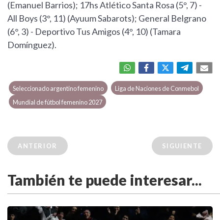
(Emanuel Barrios); 17hs Atlético Santa Rosa (5°, 7) -
All Boys (3°, 11) (Ayuum Sabarots); General Belgrano
(6°, 3) - Deportivo Tus Amigos (4°, 10) (Tamara
Domínguez).
Seleccionado argentino femenino
Liga de Naciones de Conmebol
Mundial de fútbol femenino 2027
ANTERIOR
SIGUIENTE
También te puede interesar...