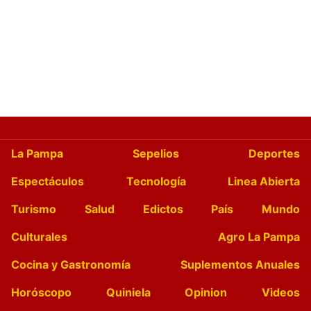
La Pampa
Sepelios
Deportes
Espectáculos
Tecnología
Linea Abierta
Turismo
Salud
Edictos
País
Mundo
Culturales
Agro La Pampa
Cocina y Gastronomía
Suplementos Anuales
Horóscopo
Quiniela
Opinion
Videos