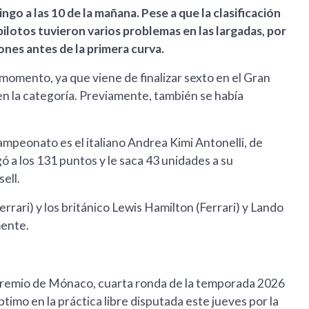
go a las 10 de la mañana. Pese a que la clasificación
pilotos tuvieron varios problemas en las largadas, por
ones antes de la primera curva.
momento, ya que viene de finalizar sexto en el Gran
n la categoría. Previamente, también se había
l campeonato es el italiano Andrea Kimi Antonelli, de
ó a los 131 puntos y le saca 43 unidades a su
ell.
rrari) y los británico Lewis Hamilton (Ferrari) y Lando
mente.
Premio de Mónaco, cuarta ronda de la temporada 2026
timo en la práctica libre disputada este jueves por la