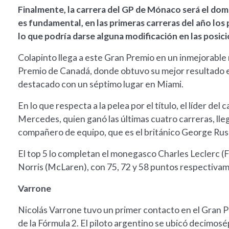
Finalmente, la carrera del GP de Mónaco será el domin
es fundamental, en las primeras carreras del año los 
lo que podría darse alguna modificación en las posici
Colapinto llega a este Gran Premio en un inmejorable 
Premio de Canadá, donde obtuvo su mejor resultado e
destacado con un séptimo lugar en Miami.
En lo que respecta a la pelea por el título, el líder de
Mercedes, quien ganó las últimas cuatro carreras, lleg
compañero de equipo, que es el británico George Russ
El top 5 lo completan el monegasco Charles Leclerc (Fe
Norris (McLaren), con 75, 72 y 58 puntos respectiva
Varrone
Nicolás Varrone tuvo un primer contacto en el Gran 
de la Fórmula 2. El piloto argentino se ubicó decimosép