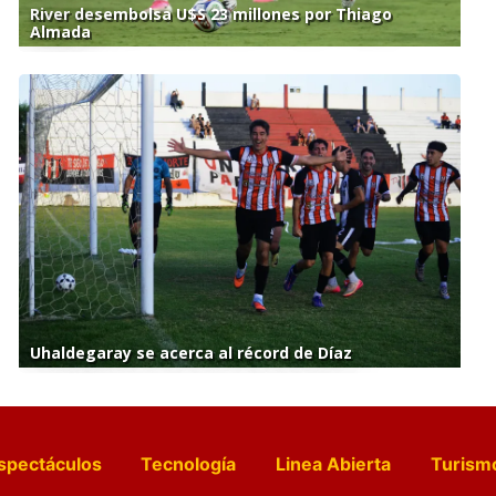
River desembolsa U$S 23 millones por Thiago
Almada
Uhaldegaray se acerca al récord de Díaz
spectáculos
Tecnología
Linea Abierta
Turism