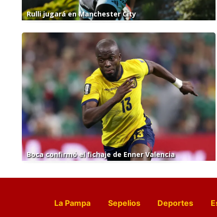
Rulli jugará en Manchester City
Boca confirmó el fichaje de Enner Valencia
La Pampa
Sepelios
Deportes
E