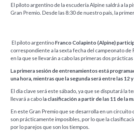
El piloto argentino de la escudería Alpine saldrá a la p
Gran Premio. Desde las 8:30 de nuestro país, la primer
El piloto argentino
Franco Colapinto (Alpine) partic
correspondiente a la sexta fecha del campeonato de F
en la que se llevarán a cabo las primeras dos prácticas 
La primera sesión de entrenamientos está programada
una hora, mientras que la segunda será entre las 12 y
El día clave será este sábado, ya que se disputará la ter
llevará a cabo l
a clasificación a partir de las 11 de la 
En este Gran Premio que se desarrolla en un circuito 
son prácticamente imposibles, por lo que la clasifica
por lo parejos que son los tiempos.