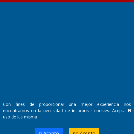
Fundado por el
Doctor Antonio Nemesio
Primera edición: Domingo 3 de Mayo de 1992
Miembro de ADIRA,ADEPA y CPPAL
Propietario: El Diario SRL
Director Periodístico:
Walter René Goñi
Con fines de proporcionar una mejor experiencia nos
encontramos en la necesidad de incorporar cookies. Acepta El
uso de las misma
Domicilio Legal: José Ingenieros 855,
Santa Rosa, La Pampa.
Número de Registro DNDA:
si Acepto
no Acepto