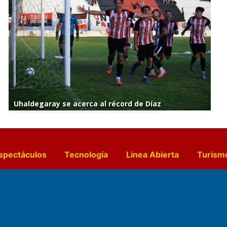
Uhaldegaray se acerca al récord de Díaz
spectáculos
Tecnología
Linea Abierta
Turism
a y Gastronomía
Suplementos Anuales
Horósc
e Pocillos
Transmisiones en vivo