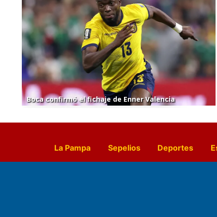
Boca confirmó el fichaje de Enner Valencia
La Pampa
Sepelios
Deportes
E
Culturales
Agro La Pampa
Cocin
Farmacias de turno
Entr