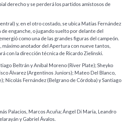
ibial derecho y se perderá los partidos amistosos de
ntral) y, en el otro costado, se ubica Matías Fernández
 de enganche, o jugando suelto por delante del
emergió como una de las grandes figuras del campeón.
), máximo anotador del Apertura con nueve tantos,
rá con la dirección técnica de Ricardo Zielinski.
tiago Beltrán y Aníbal Moreno (River Plate); Sheyko
sco Álvarez (Argentinos Juniors); Mateo Del Blanco,
Fe); Nicolás Fernández (Belgrano de Córdoba) y Santiago
más Palacios, Marcos Acuña; Ángel Di María, Leandro
elarayán y Gabriel Ávalos.