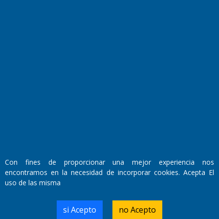
Fundado por el
Doctor Antonio Nemesio
Primera edición: Domingo 3 de Mayo de 1992
Miembro de ADIRA,ADEPA y CPPAL
Propietario: El Diario SRL
Director Periodístico:
Con fines de proporcionar una mejor experiencia nos
Walter René Goñi
encontramos en la necesidad de incorporar cookies. Acepta El
uso de las misma
Domicilio Legal: José Ingenieros 855,
si Acepto
no Acepto
Santa Rosa, La Pampa.