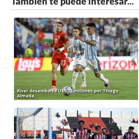
También te puede interesar...
River desembolsa U$S 23 millones por Thiago
Almada