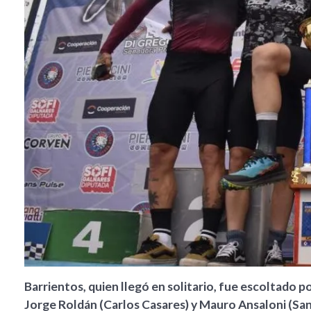
Barrientos, quien llegó en solitario, fue escoltado 
Jorge Roldán (Carlos Casares) y Mauro Ansaloni (San