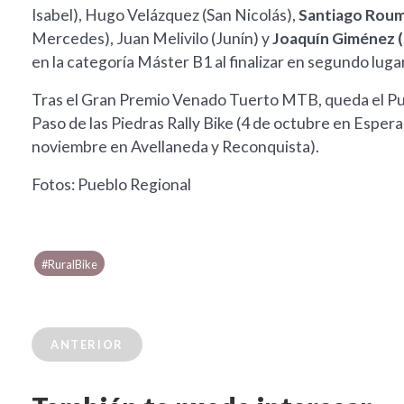
Isabel), Hugo Velázquez (San Nicolás),
Santiago Roum
Mercedes), Juan Melivilo (Junín) y
Joaquín Giménez (
en la categoría Máster B1 al finalizar en segundo luga
Tras el Gran Premio Venado Tuerto MTB, queda el Pu
Paso de las Piedras Rally Bike (4 de octubre en Esper
noviembre en Avellaneda y Reconquista).
Fotos: Pueblo Regional
#RuralBike
ANTERIOR