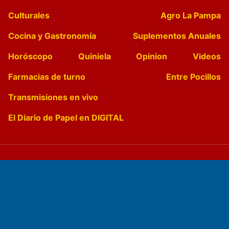
Culturales
Agro La Pampa
Cocina y Gastronomía
Suplementos Anuales
Horóscopo
Quiniela
Opinion
Videos
Farmacias de turno
Entre Pocillos
Transmisiones en vivo
El Diario de Papel en DIGITAL