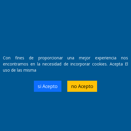
Fundado por el
Doctor Antonio Nemesio
Primera edición: Domingo 3 de Mayo de 1992
Miembro de ADIRA,ADEPA y CPPAL
Propietario: El Diario SRL
Director Periodístico:
Walter René Goñi
Con fines de proporcionar una mejor experiencia nos
encontramos en la necesidad de incorporar cookies. Acepta El
uso de las misma
Domicilio Legal: José Ingenieros 855,
Santa Rosa, La Pampa.
Número de Registro DNDA:
si Acepto
no Acepto
RL-2019-55551274-APN-DNDA#MJ
Edición #
7256
Fecha de Edición:
04/09/20
Fecha de Inicio: 19/10/2000
Director General de Contenidos: