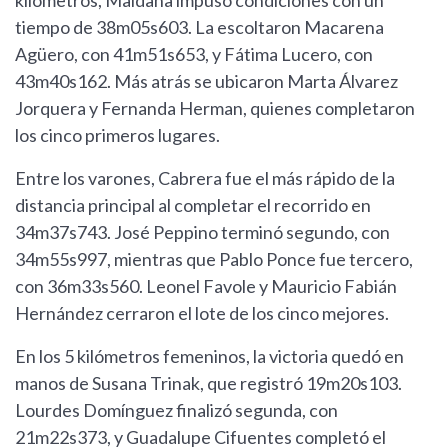
kilómetros, Maidana impuso condiciones con un
tiempo de 38m05s603. La escoltaron Macarena
Agüero, con 41m51s653, y Fátima Lucero, con
43m40s162. Más atrás se ubicaron Marta Álvarez
Jorquera y Fernanda Herman, quienes completaron
los cinco primeros lugares.
Entre los varones, Cabrera fue el más rápido de la
distancia principal al completar el recorrido en
34m37s743. José Peppino terminó segundo, con
34m55s997, mientras que Pablo Ponce fue tercero,
con 36m33s560. Leonel Favole y Mauricio Fabián
Hernández cerraron el lote de los cinco mejores.
En los 5 kilómetros femeninos, la victoria quedó en
manos de Susana Trinak, que registró 19m20s103.
Lourdes Domínguez finalizó segunda, con
21m22s373, y Guadalupe Cifuentes completó el