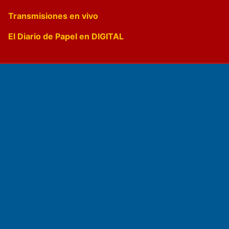
Transmisiones en vivo
El Diario de Papel en DIGITAL
Fundado por el
Doctor Antonio Nemesio
Primera edición: Domingo 3 de Mayo de 1992
Miembro de ADIRA,ADEPA y CPPAL
Propietario: El Diario SRL
Director Periodístico: