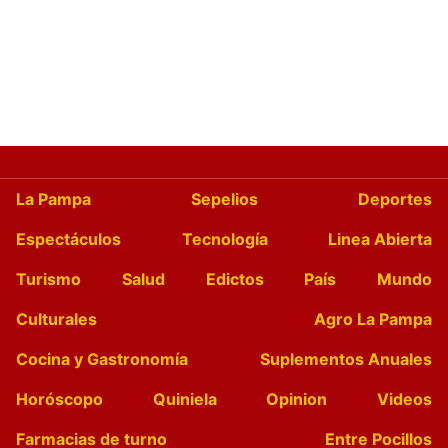
La Pampa
Sepelios
Deportes
Espectáculos
Tecnología
Linea Abierta
Turismo
Salud
Edictos
País
Mundo
Culturales
Agro La Pampa
Cocina y Gastronomía
Suplementos Anuales
Horóscopo
Quiniela
Opinion
Videos
Farmacias de turno
Entre Pocillos