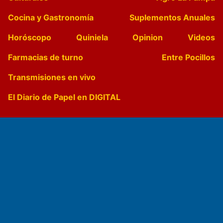
Cocina y Gastronomía
Suplementos Anuales
Horóscopo
Quiniela
Opinion
Videos
Farmacias de turno
Entre Pocillos
Transmisiones en vivo
El Diario de Papel en DIGITAL