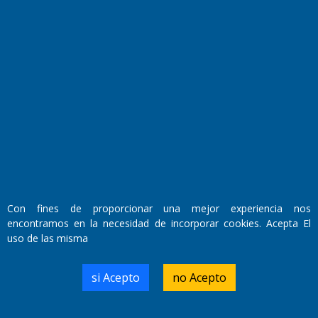
Fundado por el
Doctor Antonio Nemesio
Primera edición: Domingo 3 de Mayo de 1992
Miembro de ADIRA,ADEPA y CPPAL
Propietario: El Diario SRL
Con fines de proporcionar una mejor experiencia nos
Director Periodístico:
encontramos en la necesidad de incorporar cookies. Acepta El
Walter René Goñi
uso de las misma
si Acepto
no Acepto
Domicilio Legal: José Ingenieros 855,
Santa Rosa, La Pampa.
Número de Registro DNDA: