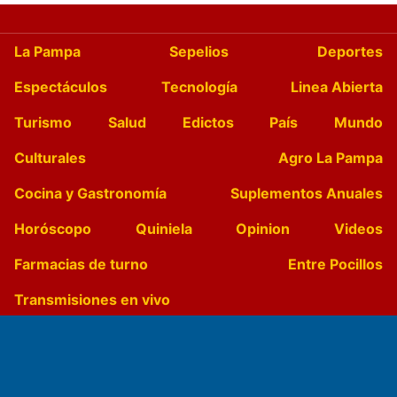
La Pampa
Sepelios
Deportes
Espectáculos
Tecnología
Linea Abierta
Turismo
Salud
Edictos
País
Mundo
Culturales
Agro La Pampa
Cocina y Gastronomía
Suplementos Anuales
Horóscopo
Quiniela
Opinion
Videos
Farmacias de turno
Entre Pocillos
Transmisiones en vivo
El Diario de Papel en DIGITAL