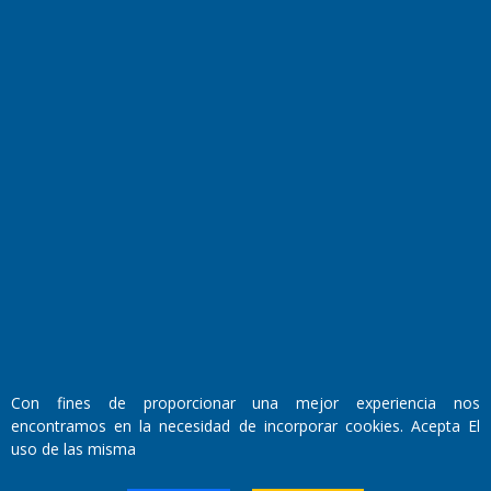
Transmisiones en vivo
El Diario de Papel en DIGITAL
Fundado por el
Doctor Antonio Nemesio
Con fines de proporcionar una mejor experiencia nos
Primera edición: Domingo 3 de Mayo de 1992
encontramos en la necesidad de incorporar cookies. Acepta El
Miembro de ADIRA,ADEPA y CPPAL
uso de las misma
Propietario: El Diario SRL
Director Periodístico: