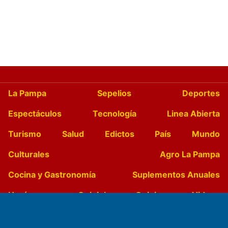
La Pampa
Sepelios
Deportes
Espectáculos
Tecnología
Linea Abierta
Turismo
Salud
Edictos
País
Mundo
Culturales
Agro La Pampa
Cocina y Gastronomía
Suplementos Anuales
Horóscopo
Quiniela
Opinion
Videos
Farmacias de turno
Entre Pocillos