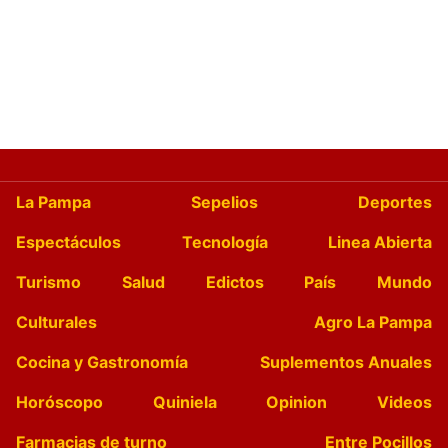
La Pampa
Sepelios
Deportes
Espectáculos
Tecnología
Linea Abierta
Turismo
Salud
Edictos
País
Mundo
Culturales
Agro La Pampa
Cocina y Gastronomía
Suplementos Anuales
Horóscopo
Quiniela
Opinion
Videos
Farmacias de turno
Entre Pocillos