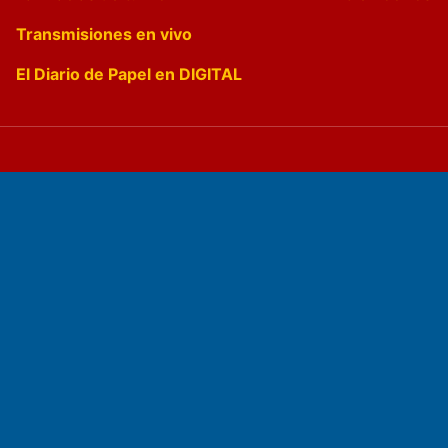
Transmisiones en vivo
El Diario de Papel en DIGITAL
Fundado por el
Doctor Antonio Nemesio
Primera edición: Domingo 3 de Mayo de 1992
Miembro de ADIRA,ADEPA y CPPAL
Propietario: El Diario SRL