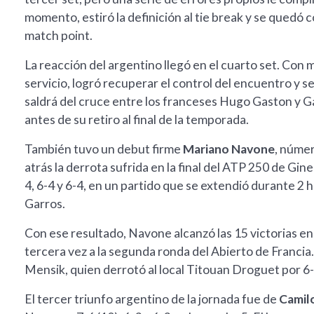
momento, estiró la definición al tie break y se quedó
match point.
La reacción del argentino llegó en el cuarto set. Con
servicio, logró recuperar el control del encuentro y sel
saldrá del cruce entre los franceses Hugo Gaston y Ga
antes de su retiro al final de la temporada.
También tuvo un debut firme
Mariano Navone
, númer
atrás la derrota sufrida en la final del ATP 250 de G
4, 6-4 y 6-4, en un partido que se extendió durante 2 
Garros.
Con ese resultado, Navone alcanzó las 15 victorias en
tercera vez a la segunda ronda del Abierto de Francia
Mensik, quien derrotó al local Titouan Droguet por 6-3
El tercer triunfo argentino de la jornada fue de
Camilo