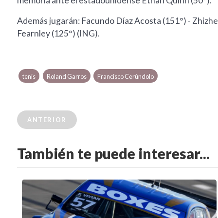
memoria ante el estadounidense Ethan Quinn (50°).
Además jugarán: Facundo Díaz Acosta (151°) - Zhizhe
Fearnley (125°) (ING).
tenis
Roland Garros
Francisco Cerúndolo
ANTERIOR
También te puede interesar...