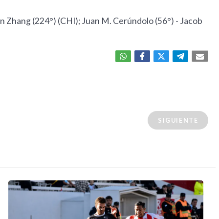
n Zhang (224°) (CHI); Juan M. Cerúndolo (56°) - Jacob
SIGUIENTE