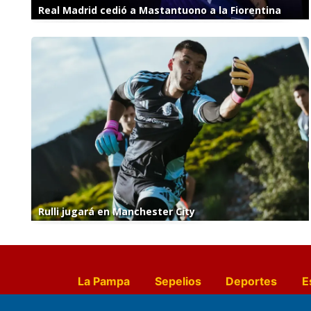
Real Madrid cedió a Mastantuono a la Fiorentina
Rulli jugará en Manchester City
La Pampa
Sepelios
Deportes
E
Culturales
Agro La Pampa
Cocin