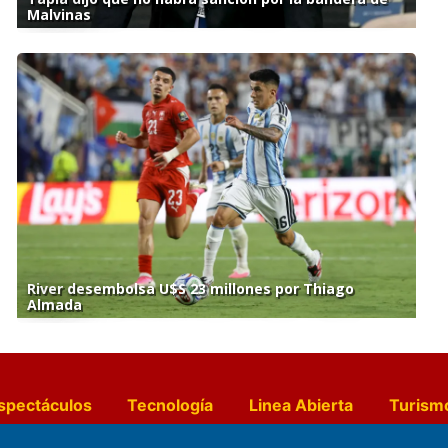
Malvinas
River desembolsa U$S 23 millones por Thiago
Almada
spectáculos
Tecnología
Linea Abierta
Turism
a y Gastronomía
Suplementos Anuales
Horósc