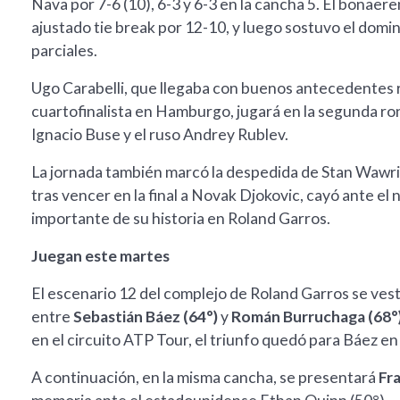
Nava por 7-6 (10), 6-3 y 6-3 en la cancha 5. El bonaer
ajustado tie break por 12-10, y luego sostuvo el domin
parciales.
Ugo Carabelli, que llegaba con buenos antecedentes r
cuartofinalista en Hamburgo, jugará en la segunda ro
Ignacio Buse y el ruso Andrey Rublev.
La jornada también marcó la despedida de Stan Wawri
tras vencer en la final a Novak Djokovic, cayó ante e
importante de su historia en Roland Garros.
Juegan este martes
El escenario 12 del complejo de Roland Garros se vesti
entre
Sebastián Báez (64°)
y
Román Burruchaga (68°
en el circuito ATP Tour, el triunfo quedó para Báez en
A continuación, en la misma cancha, se presentará
Fr