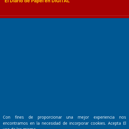
El Diario de Papel en DIGITAL
Fundado por el
Doctor Antonio Nemesio
Primera edición: Domingo 3 de Mayo de 1992
Miembro de ADIRA,ADEPA y CPPAL
Propietario: El Diario SRL
Director Periodístico:
Walter René Goñi
Con fines de proporcionar una mejor experiencia nos
encontramos en la necesidad de incorporar cookies. Acepta El