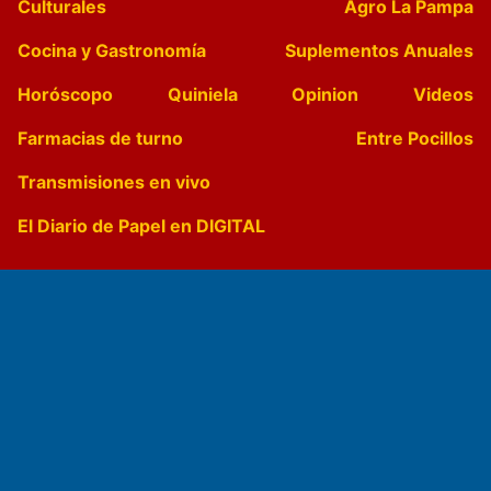
Culturales
Agro La Pampa
Cocina y Gastronomía
Suplementos Anuales
Horóscopo
Quiniela
Opinion
Videos
Farmacias de turno
Entre Pocillos
Transmisiones en vivo
El Diario de Papel en DIGITAL