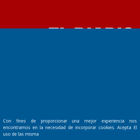
Fundado por el
Doctor Antonio Nemesio
Primera edición: Domingo 3 de Mayo de 1992
Miembro de ADIRA,ADEPA y CPPAL
Propietario: El Diario SRL
Director Periodístico:
Walter René Goñi
Con fines de proporcionar una mejor experiencia nos
Domicilio Legal: José Ingenieros 855,
encontramos en la necesidad de incorporar cookies. Acepta El
Santa Rosa, La Pampa.
uso de las misma
Número de Registro DNDA: