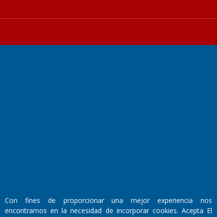
Fundado por el
Doctor Antonio Nemesio
Primera edición: Domingo 3 de Mayo de 1992
Miembro de ADIRA,ADEPA y CPPAL
Propietario: El Diario SRL
Director Periodístico:
Walter René Goñi
Con fines de proporcionar una mejor experiencia nos
encontramos en la necesidad de incorporar cookies. Acepta El