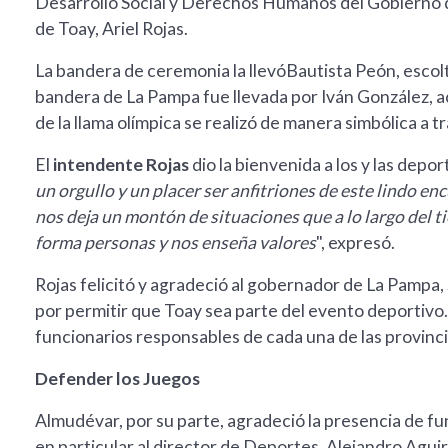
Desarrollo Social y Derechos Humanos del Gobierno d
de Toay, Ariel Rojas.
La bandera de ceremonia la llevóBautista Peón, escolta
bandera de La Pampa fue llevada por Iván González, 
de la llama olímpica se realizó de manera simbólica a t
El
intendente Rojas
dio la bienvenida a los y las depor
un orgullo y un placer ser anfitriones de este lindo e
nos deja un montón de situaciones que a lo largo del 
forma personas y nos enseña valores
", expresó.
Rojas felicitó y agradeció al gobernador de La Pampa,
por permitir que Toay sea parte del evento deportivo.
funcionarios responsables de cada una de las provinci
Defender los Juegos
Almudévar, por su parte, agradeció la presencia de fun
en particular al director de Deportes, Alejandro Aguir