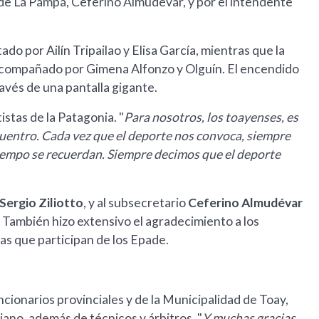
e La Pampa, Ceferino Almudévar, y por el intendente
do por Ailín Tripailao y Elisa García, mientras que la
acompañado por Gimena Alfonzo y Olguín. El encendido
ravés de una pantalla gigante.
tistas de la Patagonia. "
Para nosotros, los toayenses, es
ncuentro. Cada vez que el deporte nos convoca, siempre
tiempo se recuerdan. Siempre decimos que el deporte
Sergio Ziliotto
, y al subsecretario
Ceferino Almudévar
 También hizo extensivo el agradecimiento a los
as que participan de los Epade.
cionarios provinciales y de la Municipalidad de Toay,
iano, además de técnicos y árbitros. "
Y muchas gracias