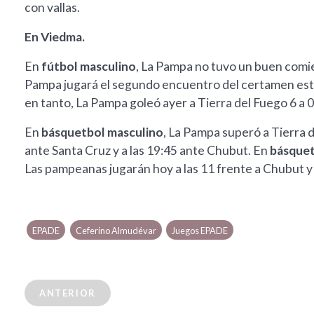
con vallas.
En Viedma.
En
fútbol masculino
, La Pampa no tuvo un buen comie
Pampa jugará el segundo encuentro del certamen este
en tanto, La Pampa goleó ayer a Tierra del Fuego 6 a 0 
En
básquetbol masculino
, La Pampa superó a Tierra d
ante Santa Cruz y a las 19:45 ante Chubut. En
básquet
Las pampeanas jugarán hoy a las 11 frente a Chubut y
EPADE
Ceferino Almudévar
Juegos EPADE
ANTERIOR