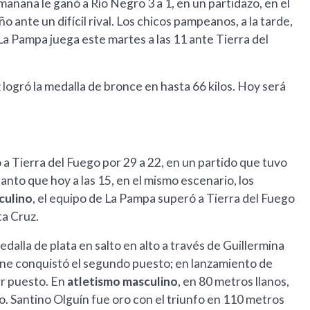
mañana le ganó a Río Negro 3 a 1, en un partidazo, en el
nte un difícil rival. Los chicos pampeanos, a la tarde,
 La Pampa juega este martes a las 11 ante Tierra del
 logró la medalla de bronce en hasta 66 kilos. Hoy será
 a Tierra del Fuego por 29 a 22, en un partido que tuvo
nto que hoy a las 15, en el mismo escenario, los
culino
, el equipo de La Pampa superó a Tierra del Fuego
ta Cruz.
edalla de plata en salto en alto a través de Guillermina
one conquistó el segundo puesto; en lanzamiento de
er puesto. En
atletismo masculino
, en 80 metros llanos,
. Santino Olguín fue oro con el triunfo en 110 metros