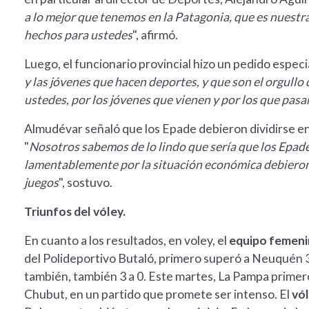
a lo mejor que tenemos en la Patagonia, que es nuestra
hechos para ustedes
", afirmó.
Luego, el funcionario provincial hizo un pedido especial
y las jóvenes que hacen deportes, y que son el orgullo
ustedes, por los jóvenes que vienen y por los que pas
Almudévar señaló que los Epade debieron dividirse en
"
Nosotros sabemos de lo lindo que sería que los Epade
lamentablemente por la situación económica debieron d
juegos
", sostuvo.
Triunfos del vóley.
En cuanto a los resultados, en voley, el
equipo femen
del Polideportivo Butaló, primero superó a Neuquén 3 
también, también 3 a 0. Este martes, La Pampa primero 
Chubut, en un partido que promete ser intenso. El
vó