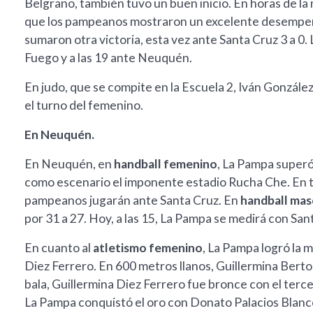
Belgrano, también tuvo un buen inicio. En horas de la 
que los pampeanos mostraron un excelente desempeño a
sumaron otra victoria, esta vez ante Santa Cruz 3 a 0.
Fuego y a las 19 ante Neuquén.
En judo, que se compite en la Escuela 2, Iván González
el turno del femenino.
En Neuquén.
En Neuquén, en
handball femenino
, La Pampa superó
como escenario el imponente estadio Rucha Che. En ta
pampeanos jugarán ante Santa Cruz. En
handball mas
por 31 a 27. Hoy, a las 15, La Pampa se medirá con San
En cuanto al
atletismo femenino
, La Pampa logró la m
Diez Ferrero. En 600 metros llanos, Guillermina Bert
bala, Guillermina Diez Ferrero fue bronce con el terc
La Pampa conquistó el oro con Donato Palacios Blanco