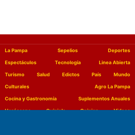
La Pampa
Sepelios
Deportes
Espectáculos
Tecnología
Linea Abierta
Turismo
Salud
Edictos
País
Mundo
Culturales
Agro La Pampa
Cocina y Gastronomía
Suplementos Anuales
Horóscopo
Quiniela
Opinion
Videos
Farmacias de turno
Entre Pocillos
Transmisiones en vivo