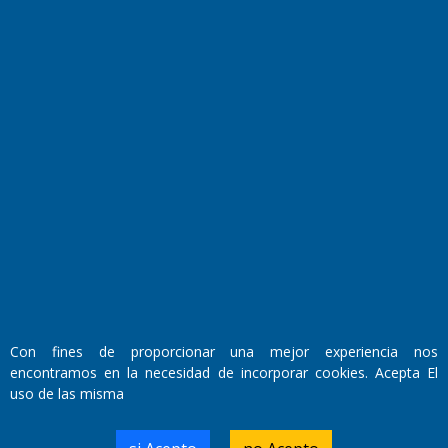
El Diario de Papel en DIGITAL
Fundado por el
Doctor Antonio Nemesio
Con fines de proporcionar una mejor experiencia nos
Primera edición: Domingo 3 de Mayo de 1992
encontramos en la necesidad de incorporar cookies. Acepta El
Miembro de ADIRA,ADEPA y CPPAL
uso de las misma
Propietario: El Diario SRL
Director Periodístico:
Walter René Goñi