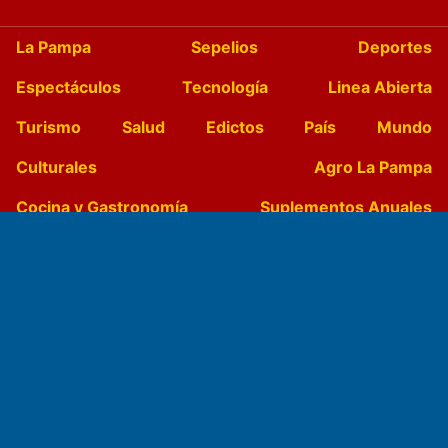
La Pampa
Sepelios
Deportes
Espectáculos
Tecnología
Linea Abierta
Turismo
Salud
Edictos
País
Mundo
Culturales
Agro La Pampa
Cocina y Gastronomía
Suplementos Anuales
Horóscopo
Quiniela
Opinion
Videos
Farmacias de turno
Entre Pocillos
Transmisiones en vivo
El Diario de Papel en DIGITAL