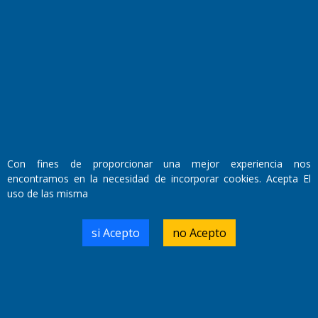
Fundado por el
Doctor Antonio Nemesio
Primera edición: Domingo 3 de Mayo de 1992
Miembro de ADIRA,ADEPA y CPPAL
Propietario: El Diario SRL
Director Periodístico:
Walter René Goñi
Con fines de proporcionar una mejor experiencia nos
encontramos en la necesidad de incorporar cookies. Acepta El
uso de las misma
Domicilio Legal: José Ingenieros 855,
Santa Rosa, La Pampa.
Número de Registro DNDA:
si Acepto
no Acepto
RL-2019-55551274-APN-DNDA#MJ
Edición #
7256
Fecha de Edición:
04/09/20
Fecha de Inicio: 19/10/2000