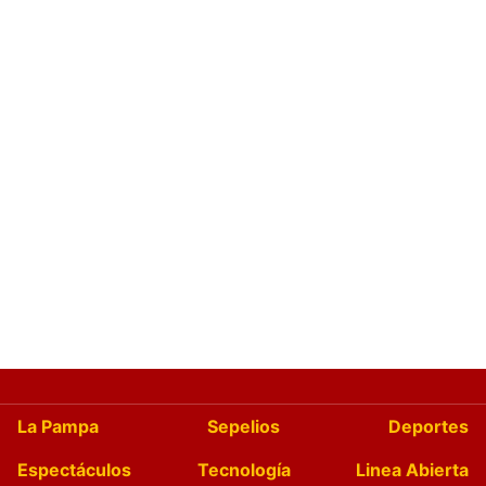
La Pampa
Sepelios
Deportes
Espectáculos
Tecnología
Linea Abierta