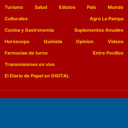
Turismo
Salud
Edictos
País
Mundo
Culturales
Agro La Pampa
Cocina y Gastronomía
Suplementos Anuales
Horóscopo
Quiniela
Opinion
Videos
Farmacias de turno
Entre Pocillos
Transmisiones en vivo
El Diario de Papel en DIGITAL