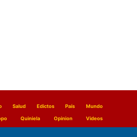
o
Salud
Edictos
País
Mundo
opo
Quiniela
Opinion
Videos
El Diario de Papel en DIGITAL