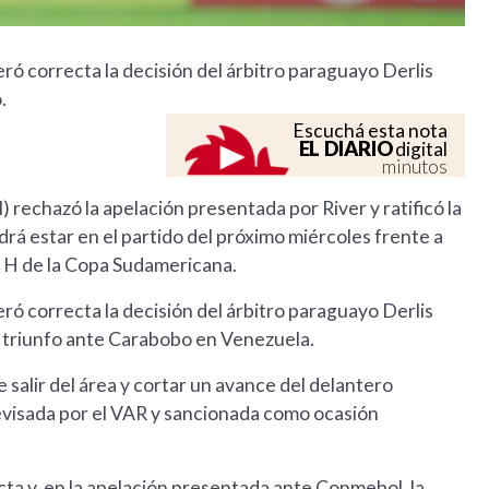
ó correcta la decisión del árbitro paraguayo Derlis
.
Escuchá esta nota
EL DIARIO
digital
minutos
echazó la apelación presentada por River y ratificó la
rá estar en el partido del próximo miércoles frente a
o H de la Copa Sudamericana.
ó correcta la decisión del árbitro paraguayo Derlis
l triunfo ante Carabobo en Venezuela.
e salir del área y cortar un avance del delantero
evisada por el VAR y sancionada como ocasión
cta y, en la apelación presentada ante Conmebol, la