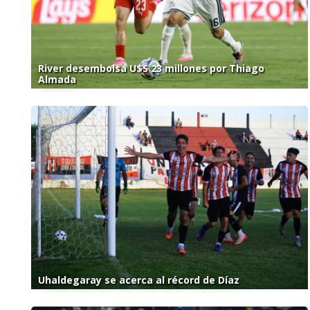
River desembolsa U$S 23 millones por Thiago
Almada
Uhaldegaray se acerca al récord de Díaz