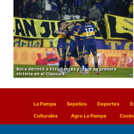
Boca derrotó a Estudiantes y logró su primera
victoria en el Clausura
La Pampa
Sepelios
Deportes
E
Culturales
Agro La Pampa
Cocin
Farmacias de turno
Entr