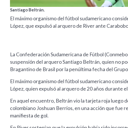
Santiago Beltrán.
El máximo organismo del fútbol sudamericano consider
López, que expulsó al arquero de River ante Carabobo
La Confederación Sudamericana de Fútbol (Conmebol) r
suspensión del arquero Santiago Beltrán, quien no pod
Bragantino de Brasil por la penúltima fecha del Grup
El máximo organismo del fútbol sudamericano consider
López, quien expulsó al arquero de 20 años durante e
En aquel encuentro, Beltrán vio la tarjeta roja luego d
colombiano Joshuan Berríos, en una acción que fue r
manifiesta de gol.
En River sostenían que la expulsión había sido incorre