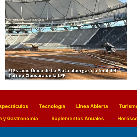
El Estadio Único de La Plata albergará la final del
Torneo Clausura de la LPF
spectáculos
Tecnología
Linea Abierta
Turism
a y Gastronomía
Suplementos Anuales
Horósc
e Pocillos
Transmisiones en vivo