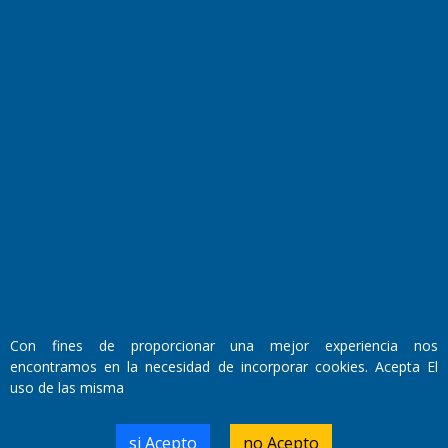
Fundado por el
Doctor Antonio Nemesio
Primera edición: Domingo 3 de Mayo de 1992
Miembro de ADIRA,ADEPA y CPPAL
Propietario: El Diario SRL
Director Periodístico:
Con fines de proporcionar una mejor experiencia nos
Walter René Goñi
encontramos en la necesidad de incorporar cookies. Acepta El
uso de las misma
Domicilio Legal: José Ingenieros 855,
si Acepto
no Acepto
Santa Rosa, La Pampa.