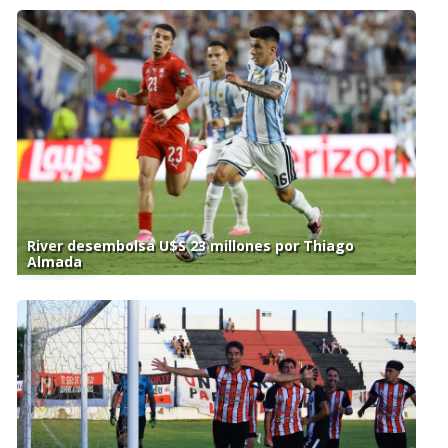
River desembolsa U$S 23 millones por Thiago
Almada