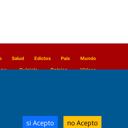
o
Salud
Edictos
País
Mundo
opo
Quiniela
Opinion
Videos
El Diario de Papel en DIGITAL
e Contenidos:
Nemesio
si Acepto
no Acepto
ración,