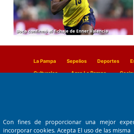
Boca confirmó el fichaje de Enner Valencia
La Pampa
Sepelios
Deportes
E
Culturales
Agro La Pampa
Cocin
Farmacias de turno
Entr
Fundado por el
Doctor Antonio 
Con fines de proporcionar una mejor expe
Primera edición: Domingo 3 de May
incorporar cookies. Acepta El uso de las misma
Miembro de ADIRA,ADEPA y CPPAL