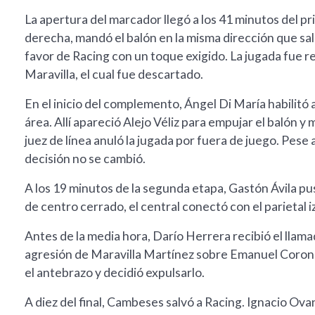
La apertura del marcador llegó a los 41 minutos del p
derecha, mandó el balón en la misma dirección que sal
favor de Racing con un toque exigido. La jugada fue r
Maravilla, el cual fue descartado.
En el inicio del complemento, Ángel Di María habilitó 
área. Allí apareció Alejo Véliz para empujar el balón y
juez de línea anuló la jugada por fuera de juego. Pese 
decisión no se cambió.
A los 19 minutos de la segunda etapa, Gastón Ávila pus
de centro cerrado, el central conectó con el parietal 
Antes de la media hora, Darío Herrera recibió el llam
agresión de Maravilla Martínez sobre Emanuel Coronel
el antebrazo y decidió expulsarlo.
A diez del final, Cambeses salvó a Racing. Ignacio Ov