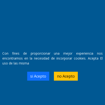
Fundado por el
Doctor Antonio Nemesio
Primera edición: Domingo 3 de Mayo de 1992
Miembro de ADIRA,ADEPA y CPPAL
Propietario: El Diario SRL
Director Periodístico:
Walter René Goñi
Con fines de proporcionar una mejor experiencia nos
encontramos en la necesidad de incorporar cookies. Acepta El
uso de las misma
Domicilio Legal: José Ingenieros 855,
Santa Rosa, La Pampa.
Número de Registro DNDA:
si Acepto
no Acepto
RL-2019-55551274-APN-DNDA#MJ
Edición #
7256
Fecha de Edición:
04/09/20
Fecha de Inicio: 19/10/2000