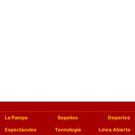
La Pampa
Sepelios
Deportes
Espectáculos
Tecnología
Linea Abierta