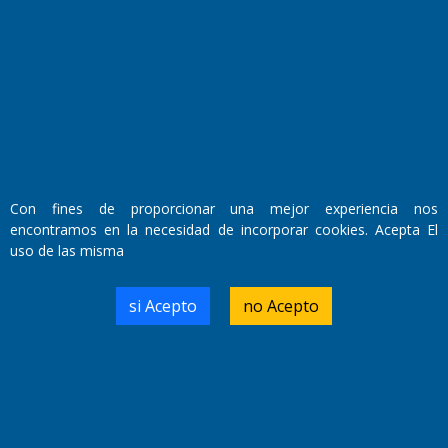
Fundado por el
Doctor Antonio Nemesio
Primera edición: Domingo 3 de Mayo de 1992
Miembro de ADIRA,ADEPA y CPPAL
Propietario: El Diario SRL
Director Periodístico:
Walter René Goñi
Con fines de proporcionar una mejor experiencia nos
encontramos en la necesidad de incorporar cookies. Acepta El
uso de las misma
Domicilio Legal: José Ingenieros 855,
Santa Rosa, La Pampa.
Número de Registro DNDA:
si Acepto
no Acepto
RL-2019-55551274-APN-DNDA#MJ
Edición #
7256
Fecha de Edición:
04/09/20
Fecha de Inicio: 19/10/2000
Director General de Contenidos: