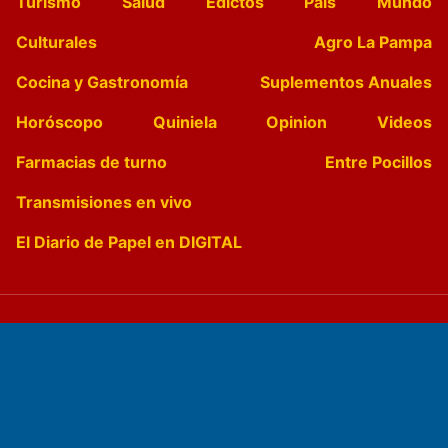
Turismo
Salud
Edictos
País
Mundo
Culturales
Agro La Pampa
Cocina y Gastronomía
Suplementos Anuales
Horóscopo
Quiniela
Opinion
Videos
Farmacias de turno
Entre Pocillos
Transmisiones en vivo
El Diario de Papel en DIGITAL