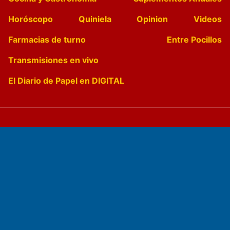
Horóscopo
Quiniela
Opinion
Videos
Farmacias de turno
Entre Pocillos
Transmisiones en vivo
El Diario de Papel en DIGITAL