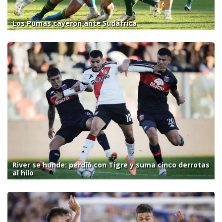
Los Pumas cayeron ante Sudáfrica
River se hunde: perdió con Tigre y suma cinco derrotas
al hilo