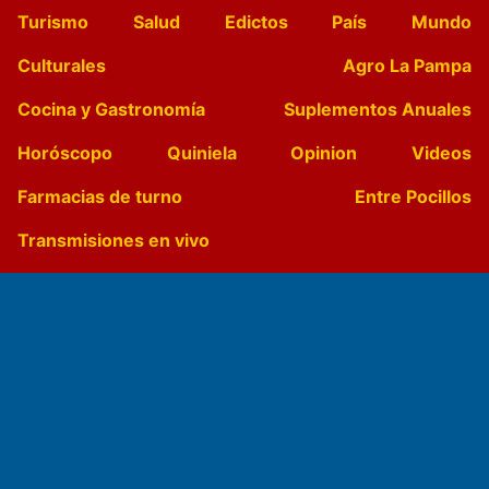
Turismo
Salud
Edictos
País
Mundo
Culturales
Agro La Pampa
Cocina y Gastronomía
Suplementos Anuales
Horóscopo
Quiniela
Opinion
Videos
Farmacias de turno
Entre Pocillos
Transmisiones en vivo
El Diario de Papel en DIGITAL