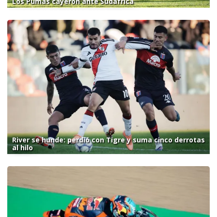
Los Pumas cayeron ante Sudáfrica
River se hunde: perdió con Tigre y suma cinco derrotas
al hilo