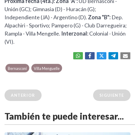
Próxima fecha (4ta.):
Zona "A":
UD Bernasconi -
Unión (GC); Gimnasia (D) - Huracán (G);
Independiente (JA) - Argentino (D).
Zona "B":
Dep.
Alpachiri - Sportivo; Pampero (G) - Club Darregueira;
Rampla - Villa Mengelle.
Interzonal:
Colonial - Unión
(VI).
Bernasconi
Villa Menguelle
ANTERIOR
SIGUIENTE
También te puede interesar...