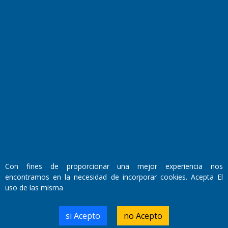
Fundado por el
Doctor Antonio Nemesio
Primera edición: Domingo 3 de Mayo de 1992
Miembro de ADIRA,ADEPA y CPPAL
Propietario: El Diario SRL
Director Periodístico:
Walter René Goñi
Con fines de proporcionar una mejor experiencia nos
encontramos en la necesidad de incorporar cookies. Acepta El
uso de las misma
Domicilio Legal: José Ingenieros 855,
Santa Rosa, La Pampa.
Número de Registro DNDA:
si Acepto
no Acepto
RL-2019-55551274-APN-DNDA#MJ