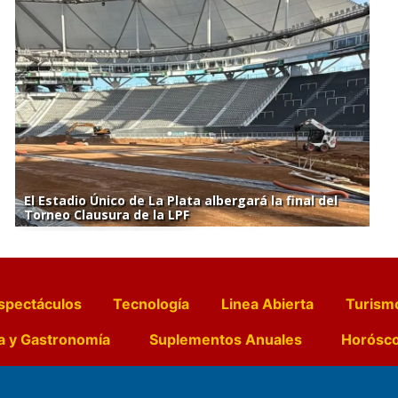
El Estadio Único de La Plata albergará la final del
Torneo Clausura de la LPF
spectáculos
Tecnología
Linea Abierta
Turism
a y Gastronomía
Suplementos Anuales
Horósc
e Pocillos
Transmisiones en vivo