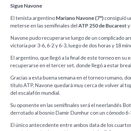
Sigue Navone
El tenista argentino
Mariano Navone (7°)
consiguió u
meterse en las semifinales del
ATP 250 de Bucarest
y
Navone pudo recuperarse luego de un complicado arran
victoria por 3-6, 6-2 y 6-3, luego de dos horas y 18 mi
El argentino, que llegó a la final de este torneo en s
recuperarse en el tercer set, donde llegó a estar bre
Gracias a esta buena semana en el torneo rumano, don
título ATP, Navone quedará muy cerca de volver al top
del escalafón mundial.
Su oponente en las semifinales será el neerlandés Bo
derrotado al bosnio Damir Dumhur con un cómodo 6-3
El único antecedente entre ambos data de los cuartos