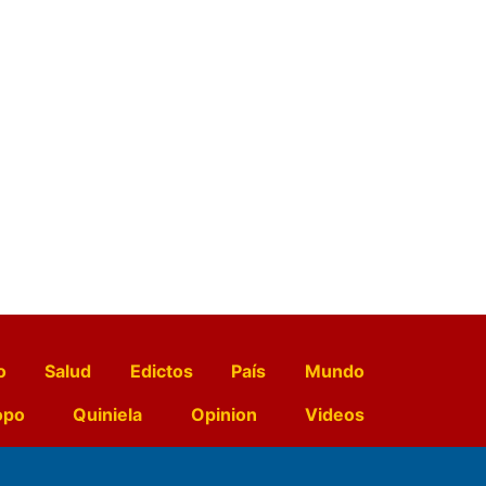
o
Salud
Edictos
País
Mundo
opo
Quiniela
Opinion
Videos
El Diario de Papel en DIGITAL