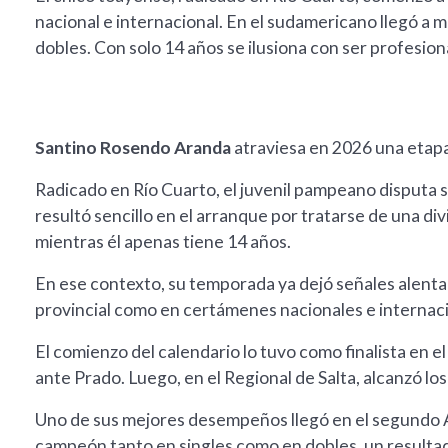
nacional e internacional. En el sudamericano llegó a 
dobles. Con solo 14 años se ilusiona con ser profesiona
Santino Rosendo Aranda
atraviesa en 2026 una etapa
Radicado en Río Cuarto, el juvenil pampeano disputa s
resultó sencillo en el arranque por tratarse de una di
mientras él apenas tiene 14 años.
En ese contexto, su temporada ya dejó señales alenta
provincial como en certámenes nacionales e internac
El comienzo del calendario lo tuvo como finalista en e
ante Prado. Luego, en el Regional de Salta, alcanzó los 
Uno de sus mejores desempeños llegó en el segundo A
campeón tanto en singles como en dobles, un resultad