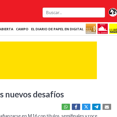
ABIERTA
CAMPO
EL DIARIO DE PAPEL EN DIGITAL
s nuevos desafíos
afianzarse en M16 con títulos, semifinales y roce