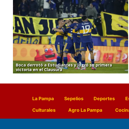
Boca derrotó a Estudiantes y logró su primera
victoria en el Clausura
La Pampa
Sepelios
Deportes
E
Culturales
Agro La Pampa
Cocin
Farmacias de turno
Entr