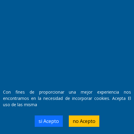
Fundado por el
Doctor Antonio Nemesio
Primera edición: Domingo 3 de Mayo de 1992
Miembro de ADIRA,ADEPA y CPPAL
Propietario: El Diario SRL
Director Periodístico:
Walter René Goñi
Con fines de proporcionar una mejor experiencia nos
encontramos en la necesidad de incorporar cookies. Acepta El
uso de las misma
Domicilio Legal: José Ingenieros 855,
Santa Rosa, La Pampa.
Número de Registro DNDA:
si Acepto
no Acepto
RL-2019-55551274-APN-DNDA#MJ
Edición #
7256