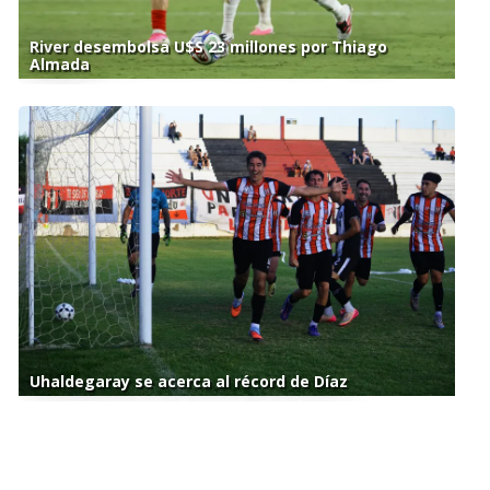
River desembolsa U$S 23 millones por Thiago
Almada
Uhaldegaray se acerca al récord de Díaz