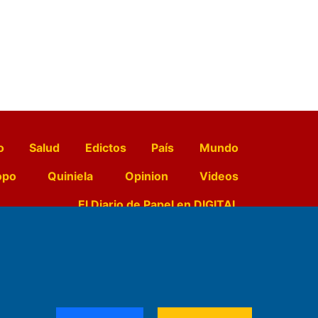
o
Salud
Edictos
País
Mundo
opo
Quiniela
Opinion
Videos
El Diario de Papel en DIGITAL
e Contenidos:
Nemesio
ración,