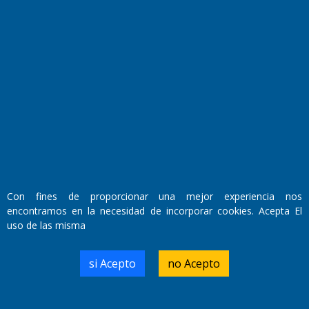
Fundado por el
Doctor Antonio Nemesio
Primera edición: Domingo 3 de Mayo de 1992
Miembro de ADIRA,ADEPA y CPPAL
Propietario: El Diario SRL
Director Periodístico:
Con fines de proporcionar una mejor experiencia nos
Walter René Goñi
encontramos en la necesidad de incorporar cookies. Acepta El
uso de las misma
Domicilio Legal: José Ingenieros 855,
si Acepto
no Acepto
Santa Rosa, La Pampa.
Número de Registro DNDA:
RL-2019-55551274-APN-DNDA#MJ
Edición #
7256