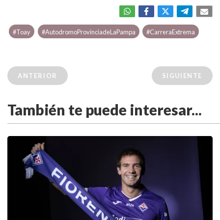
#Toay
#AutodromoProvinciadeLaPampa
#CarreraExtrema
ANTERIOR
SIGUIENTE
También te puede interesar...