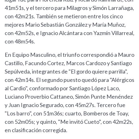
41m51s, y el tercero para Milagros y Simón Larrañaga,
con 42m21s. También se metieron entre los cinco
mejores Mario Sebastián González y María Muñoz,
con 42m52s, e Ignacio Alcántara con Yazmín Villarreal,
con 48m54s.
En Equipo Masculino, el triunfo correspondió a Mauro
Castillo, Facundo Cortez, Marcos Cardozo y Santiago
Sepúlveda, integrantes de "El gordo quiere parrilla",
con 42m14s. El segundo puesto quedó para "Alérgicos
al Cardio", conformado por Santiago López Laco,
Luciano Proverbio Cattaneo, Simón Punte Menéndez
y Juan Ignacio Segurado, con 45m27s. Tercero fue
"Los barro", con 51m36s; cuarto, Bomberos de Toay,
con 52m05s; y quinto, "Me invitó Cueto", con 42m22s,
en clasificación corregida.