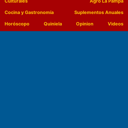
Culturales
Agro La Pampa
Cocina y Gastronomía
Suplementos Anuales
Horóscopo
Quiniela
Opinion
Videos
Farmacias de turno
Entre Pocillos
Transmisiones en vivo
El Diario de Papel en DIGITAL