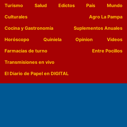
Turismo
Salud
Edictos
País
Mundo
Culturales
Agro La Pampa
Cocina y Gastronomía
Suplementos Anuales
Horóscopo
Quiniela
Opinion
Videos
Farmacias de turno
Entre Pocillos
Transmisiones en vivo
El Diario de Papel en DIGITAL