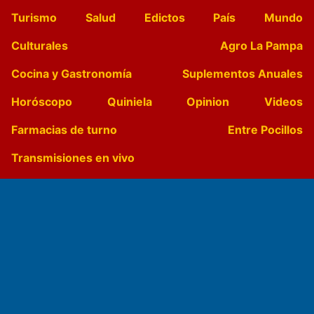
Turismo
Salud
Edictos
País
Mundo
Culturales
Agro La Pampa
Cocina y Gastronomía
Suplementos Anuales
Horóscopo
Quiniela
Opinion
Videos
Farmacias de turno
Entre Pocillos
Transmisiones en vivo
El Diario de Papel en DIGITAL