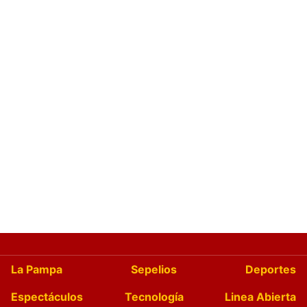
La Pampa
Sepelios
Deportes
Espectáculos
Tecnología
Linea Abierta