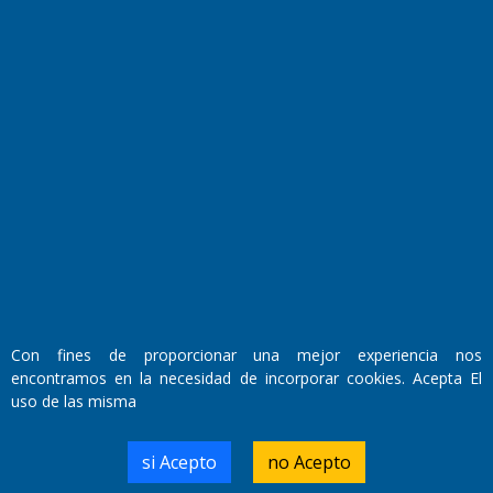
Fundado por el
Doctor Antonio Nemesio
Primera edición: Domingo 3 de Mayo de 1992
Miembro de ADIRA,ADEPA y CPPAL
Propietario: El Diario SRL
Director Periodístico:
Walter René Goñi
Con fines de proporcionar una mejor experiencia nos
encontramos en la necesidad de incorporar cookies. Acepta El
uso de las misma
Domicilio Legal: José Ingenieros 855,
Santa Rosa, La Pampa.
Número de Registro DNDA:
si Acepto
no Acepto
RL-2019-55551274-APN-DNDA#MJ