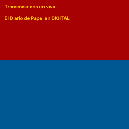
Transmisiones en vivo
El Diario de Papel en DIGITAL
Fundado por el
Doctor Antonio Nemesio
Primera edición: Domingo 3 de Mayo de 1992
Miembro de ADIRA,ADEPA y CPPAL
Propietario: El Diario SRL
Director Periodístico: