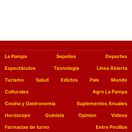
La Pampa
Sepelios
Deportes
Espectáculos
Tecnología
Linea Abierta
Turismo
Salud
Edictos
País
Mundo
Culturales
Agro La Pampa
Cocina y Gastronomía
Suplementos Anuales
Horóscopo
Quiniela
Opinion
Videos
Farmacias de turno
Entre Pocillos